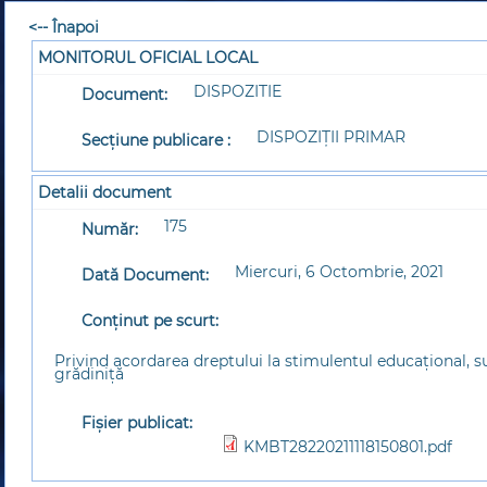
<-- Înapoi
MONITORUL OFICIAL LOCAL
DISPOZITIE
Document:
DISPOZIȚII PRIMAR
Secțiune publicare :
Detalii document
175
Număr:
Miercuri, 6 Octombrie, 2021
Dată Document:
Conținut pe scurt:
Privind acordarea dreptului la stimulentul educațional, s
grădiniță
Fișier publicat:
KMBT28220211118150801.pdf