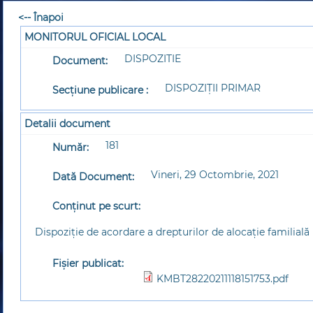
<-- Înapoi
MONITORUL OFICIAL LOCAL
DISPOZITIE
Document:
DISPOZIȚII PRIMAR
Secțiune publicare :
Detalii document
181
Număr:
Vineri, 29 Octombrie, 2021
Dată Document:
Conținut pe scurt:
Dispoziție de acordare a drepturilor de alocație familială
Fișier publicat:
KMBT28220211118151753.pdf