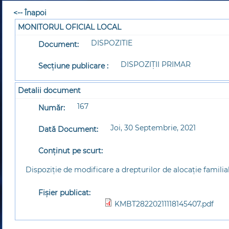
<-- Înapoi
MONITORUL OFICIAL LOCAL
DISPOZITIE
Document:
DISPOZIȚII PRIMAR
Secțiune publicare :
Detalii document
167
Număr:
Joi, 30 Septembrie, 2021
Dată Document:
Conținut pe scurt:
Dispoziție de modificare a drepturilor de alocație familia
Fișier publicat:
KMBT28220211118145407.pdf